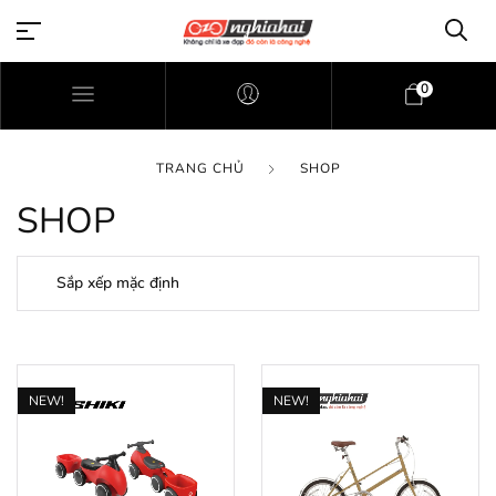
0
TRANG CHỦ
SHOP
SHOP
NEW!
NEW!