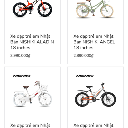
Xe đạp trẻ em Nhật
Xe đạp trẻ em Nhật
Bản NISHIKI ALADIN
Bản NISHIKI ANGEL
18 inches
18 inches
3.990.000
₫
2.890.000
₫
Xe đạp trẻ em Nhật
Xe đạp trẻ em Nhật