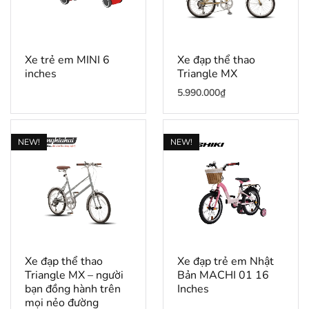
Xe trẻ em MINI 6
Xe đạp thể thao
inches
Triangle MX
5.990.000
₫
NEW!
NEW!
Xe đạp thể thao
Xe đạp trẻ em Nhật
Triangle MX – người
Bản MACHI 01 16
bạn đồng hành trên
Inches
mọi nẻo đường