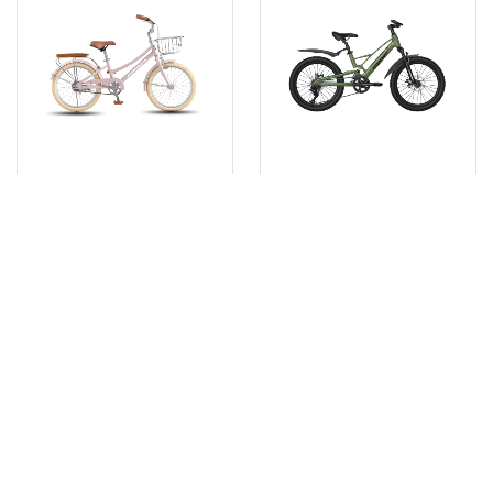
Xe đạp trẻ em Nhật
Xe đạp trẻ em Nhật
Bản NISHIKI HELEN
Bản NISHIKI JERRY
20 inches
20 inches
3.490.000
₫
4.590.000
₫
NEW!