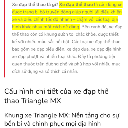
Xe đạp thể thao là gì?
Xe đạp thể thao
là các dòng xe
được trang bị bộ truyền động giúp người lái điều khiển
xe và điều chỉnh tốc độ nhanh – chậm với các loại địa
hình khác nhau một cách dễ dàng.
Bên cạnh đó, xe đạp
thể thao còn có khung sườn to, chắc khỏe, được thiết
kế với nhiều màu sắc nổi bật. Các loại xe đạp thể thao
bao gồm xe đạp biểu diễn, xe đạp đua, xe đạp địa hình,
xe đạp phượt và nhiều loại khác. Đây là phương tiện
quen thuộc trên đường phố và phù hợp với nhiều mục
đích sử dụng và sở thích cá nhân.
Cấu hình chi tiết của xe đạp thể
thao Triangle MX
Khung xe Triangle MX: Nền tảng cho sự
bền bỉ và chinh phục mọi địa hình