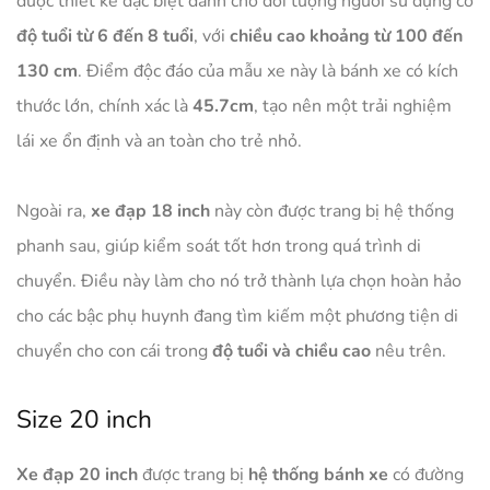
được thiết kế đặc biệt dành cho đối tượng người sử dụng có
độ tuổi từ 6 đến 8 tuổi
, với
chiều cao khoảng từ 100 đến
130 cm
. Điểm độc đáo của mẫu xe này là bánh xe có kích
thước lớn, chính xác là
45.7cm
, tạo nên một trải nghiệm
lái xe ổn định và an toàn cho trẻ nhỏ.
Ngoài ra,
xe đạp 18 inch
này còn được trang bị hệ thống
phanh sau, giúp kiểm soát tốt hơn trong quá trình di
chuyển. Điều này làm cho nó trở thành lựa chọn hoàn hảo
cho các bậc phụ huynh đang tìm kiếm một phương tiện di
chuyển cho con cái trong
độ tuổi và chiều cao
nêu trên.
Size 20 inch
Xe đạp 20 inch
được trang bị
hệ thống bánh xe
có đường