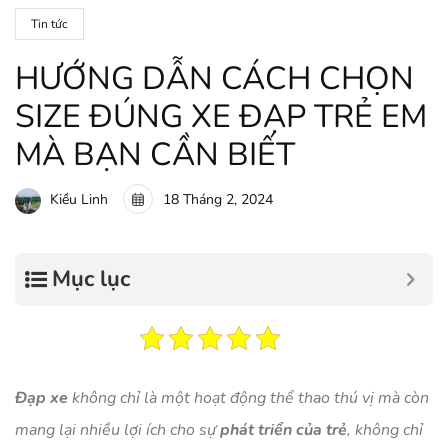
Tin tức
HƯỚNG DẪN CÁCH CHỌN
SIZE ĐÚNG XE ĐẠP TRẺ EM
MÀ BẠN CẦN BIẾT
18 Tháng 2, 2024
Kiều Linh
Mục lục
Đạp xe
không chỉ là một hoạt động thể thao thú vị mà còn
mang lại nhiều lợi ích cho sự
phát triển của trẻ
, không chỉ