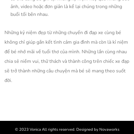
ảnh, video hoặc đơn giản là kể lại chúng trong những
buổi tối bên nhau.
Những kỷ niệm đẹp từ những chuyến đi đạp xe cùng bé
không chỉ giúp gắn kết tình cảm gia đình mà còn là kỉ niệm
để bé nhớ mãi về tuổi thơ của mình. Những lần cùng nhau
chia sẻ niềm vui, thử thách và thành công trên chiếc xe đạp
sẽ trở thành những câu chuyện mà bé sẽ mang theo suốt
đời.
© 2023 Vonica All rights reserved. Designed by Novaworks