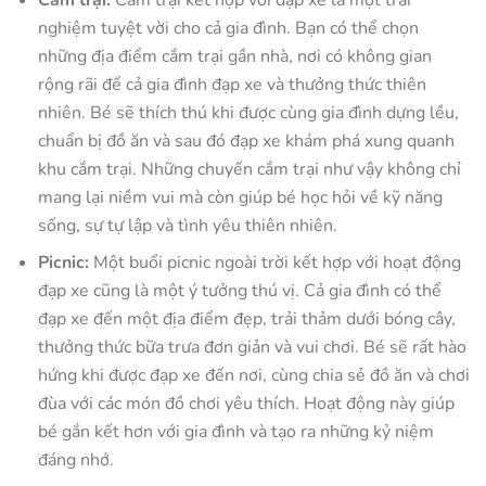
Cắm trại:
Cắm trại kết hợp với đạp xe là một trải
nghiệm tuyệt vời cho cả gia đình. Bạn có thể chọn
những địa điểm cắm trại gần nhà, nơi có không gian
rộng rãi để cả gia đình đạp xe và thưởng thức thiên
nhiên. Bé sẽ thích thú khi được cùng gia đình dựng lều,
chuẩn bị đồ ăn và sau đó đạp xe khám phá xung quanh
khu cắm trại. Những chuyến cắm trại như vậy không chỉ
mang lại niềm vui mà còn giúp bé học hỏi về kỹ năng
sống, sự tự lập và tình yêu thiên nhiên.
Picnic:
Một buổi picnic ngoài trời kết hợp với hoạt động
đạp xe cũng là một ý tưởng thú vị. Cả gia đình có thể
đạp xe đến một địa điểm đẹp, trải thảm dưới bóng cây,
thưởng thức bữa trưa đơn giản và vui chơi. Bé sẽ rất hào
hứng khi được đạp xe đến nơi, cùng chia sẻ đồ ăn và chơi
đùa với các món đồ chơi yêu thích. Hoạt động này giúp
bé gắn kết hơn với gia đình và tạo ra những kỷ niệm
đáng nhớ.