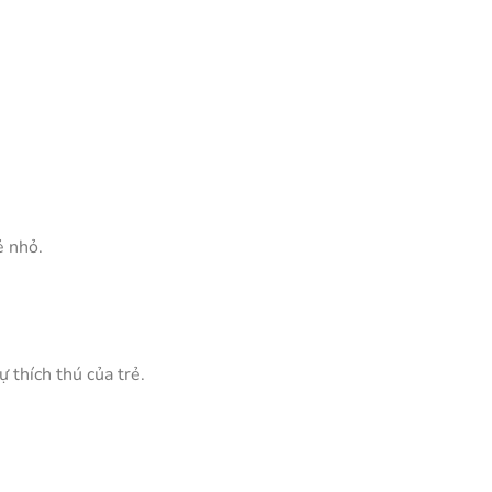
ẻ nhỏ.
ự thích thú của trẻ.