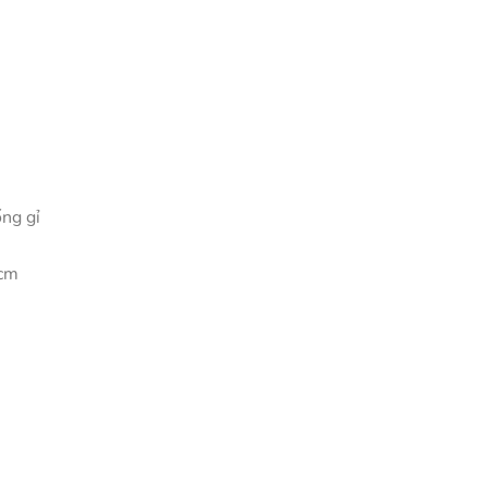
ống gỉ
0cm