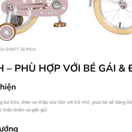
 Em SWIFT 16 INCH
H – PHÙ HỢP VỚI BÉ GÁI &
hiện
 bo tròn, thân xe thấp vừa tầm với trẻ nhỏ, giúp bé dễ dàng l
c thân thiện và gần gũi.
hướng