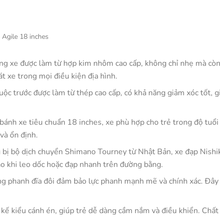
 Agile 18 inches
g xe được làm từ hợp kim nhôm cao cấp, không chỉ nhẹ mà còn c
t xe trong mọi điều kiện địa hình.
uộc trước được làm từ thép cao cấp, có khả năng giảm xóc tốt, gi
 bánh xe tiêu chuẩn 18 inches, xe phù hợp cho trẻ trong độ tuổ
và ổn định.
 bị bộ dịch chuyển Shimano Tourney từ Nhật Bản, xe đạp Nishiki
ao khi leo dốc hoặc đạp nhanh trên đường bằng.
g phanh đĩa đôi đảm bảo lực phanh mạnh mẽ và chính xác. Đây l
t kế kiểu cánh én, giúp trẻ dễ dàng cầm nắm và điều khiển. Chấ