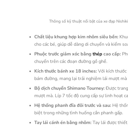
Thông số kỹ thuật nổi bật của xe đạp Nishiki
Chất liệu khung hợp kim nhôm siêu bền:
Khun
cho các bé, giúp dễ dàng di chuyển và kiểm soá
Phuộc trước giảm xóc bằng
thép
cao cấp:
Ph
chuyển trên các đoạn đường gồ ghề.
Kích thước bánh xe 18 inches:
Với kích thước
bám đường, mang lại trải nghiệm lái mượt mà 
Bộ dịch chuyển Shimano Tourney:
Được trang
mượt mà. Líp 7 tốc độ cung cấp sự linh hoạt c
Hệ thống phanh đĩa đôi trước và sau:
Hệ thốn
biệt trong những tình huống cần phanh gấp.
Tay lái cánh én bằng nhôm:
Tay lái được thiế